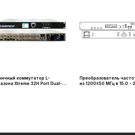
ичный коммутатор L-
Преобразователь часто
азона Xtreme 32H Port Dual-
из 1200±50 МГц в 15.0 - 
 (QUINTECH)
стоечного исполнения 
TECHNOLOGIES)