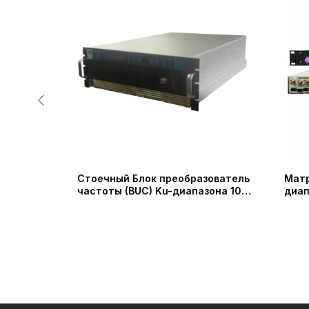
зователь
Стоечный Блок преобразователь
Матр
зона 25
частоты (BUC) Ku-диапазона 100
диап
ies)
Вт / 150 Вт / 200 Вт (IRT
Band
Technologies)