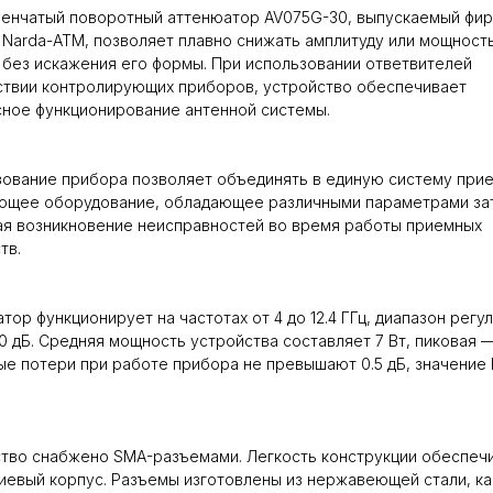
пенчатый поворотный аттенюатор AV075G-30, выпускаемый фи
s Narda-ATM, позволяет плавно снижать амплитуду или мощност
 без искажения его формы. При использовании ответвителей
ствии контролирующих приборов, устройство обеспечивает
ное функционирование антенной системы.
ование прибора позволяет объединять в единую систему при
ющее оборудование, обладающее различными параметрами зат
я возникновение неисправностей во время работы приемных
тв.
тор функционирует на частотах от 4 до 12.4 ГГц, диапазон регу
0 дБ. Средняя мощность устройства составляет 7 Вт, пиковая —
е потери при работе прибора не превышают 0.5 дБ, значение
тво снабжено SMA-разъемами. Легкость конструкции обеспеч
евый корпус. Разъемы изготовлены из нержавеющей стали, ка