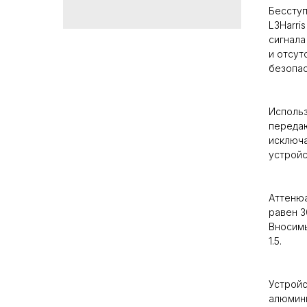
Бессту
L3Harri
сигнала
и отсут
безопас
Использ
переда
исключа
устройс
Аттенюа
равен 3
Вносимы
1.5.
Устройс
алюмини