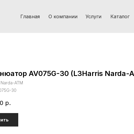
Главная
О компании
Услуги
Каталог
нюатор AV075G-30 (L3Harris Narda-
s Narda-ATM
075G-30
0
р.
пить