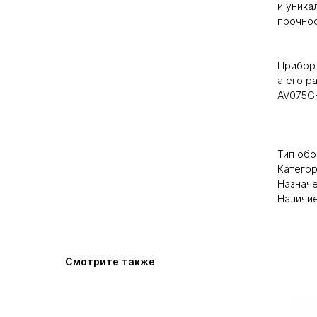
и уника
прочнос
Прибор 
а его р
AV075G-
Тип обо
Категор
Назначе
Наличие
Смотрите также