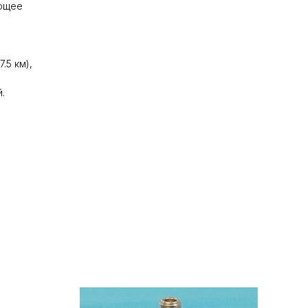
ующее
.5 км),
.