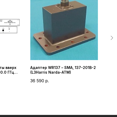
ты вверх
Адаптер WR137 – SMA, 137-201B-2
Бло
20.0 ГГц
(L3Harris Narda-ATM)
(BUC
(CROSS
Рас
36 590
р.
Диап