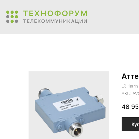
Атте
L3Harri
SKU:
AV
48 95
Ку