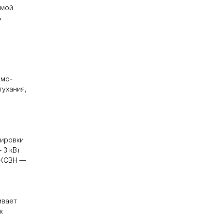
рмой
ь
емо-
ухания,
лировки
 3 кВт.
 КСВН —
ивает
к