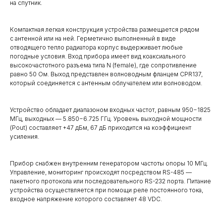
на спутник.
Компактная легкая конструкция устройства размещается рядом
с антенной или на ней. Герметично выполненный в виде
отводящего тепло радиатора корпус выдерживает любые
погодные условия. Вход прибора имеет вид коаксиального
высокочастотного разъема типа N (female), где сопротивление
равно 50 Ом. Выход представлен волноводным фланцем CPR137,
который соединяется с антенным облучателем или волноводом.
Устройство обладает диапазоном входных частот, равным 950−1825
МГц, выходных — 5.850−6.725 ГГц. Уровень выходной мощности
(Pout) составляет +47 дБм, 67 дБ приходится на коэффициент
усиления.
Прибор снабжен внутренним генератором частоты опоры 10 МГц.
Управление, мониторинг происходят посредством RS-485 —
пакетного протокола или последовательного RS-232 порта. Питание
устройства осуществляется при помощи реле постоянного тока,
входное напряжение которого составляет 48 VDC.