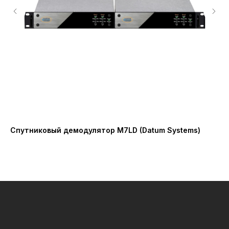
Спутниковый демодулятор M7LD (Datum Systems)
Бл
40
Mi