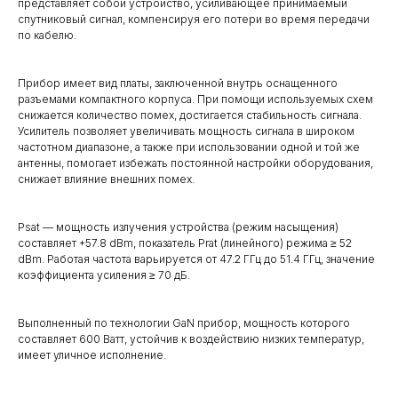
представляет собой устройство, усиливающее принимаемый
спутниковый сигнал, компенсируя его потери во время передачи
по кабелю.
Прибор имеет вид платы, заключенной внутрь оснащенного
разъемами компактного корпуса. При помощи используемых схем
снижается количество помех, достигается стабильность сигнала.
Усилитель позволяет увеличивать мощность сигнала в широком
частотном диапазоне, а также при использовании одной и той же
антенны, помогает избежать постоянной настройки оборудования,
снижает влияние внешних помех.
Psat — мощность излучения устройства (режим насыщения)
составляет +57.8 dBm, показатель Prat (линейного) режима ≥ 52
dBm. Работая частота варьируется от 47.2 ГГц до 51.4 ГГц, значение
коэффициента усиления ≥ 70 дБ.
Выполненный по технологии GaN прибор, мощность которого
составляет 600 Ватт, устойчив к воздействию низких температур,
имеет уличное исполнение.