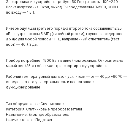
Электропитание устройства требует 50 Герц частоты, 100−240
Вольт напряжения. Вход, выход ПЧ представлены BJ500, КСВН
по входу — 1.5:1.
Интермодуляции третьего порядка второго тона составляют ≤ 25
дБн внутри полосы 5 МГц (линейный режим), групповая задержка —
≤ 5 н/с для любой полосы 1 ГГц, направленный ответвитель (тест
порт) — 40 ± 3 дБ.
Прибор потребляет 1900 Ватт в линейном режиме. Относительно
малый вес (35 кг) облегчает транспортировку устройства.
Рабочий температурный диапазон усилителя — от — 40 до +60 ºC —
определяет его универсальность и всепогодное
функционирование.
Тип оборудования: Спутниковое
Категория: Спутниковые преобразователи
Назначение: Блок преобразователь
Наличие товара: Под заказ