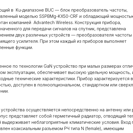
щий в Ku-диапазоне BUC — блок преобразователь частоты,
авленный моделью SSPBMg-KX50-CRF и обладающий мощность
тан компанией Advantech Wireless. Конструкция прибора,
наченного для передачи сигналов на спутник, представлена
ением двух различных устройств — преобразователя частоты 
ящего усилителя. При этом каждый из приборов выполняет
ленные функции.
нное по технологии GaN устройство при малых размерах отли
ом эксплуатации, обеспечивает высокую удельную мощность,
одные технические характеристики. Прибор характеризуется 
стью, доступен в полноопциональном, стандартном или сверх
ении.
устройства осуществляется непосредственно на антенну или 
рпус представляет собой герметичный радиатор, отводящий те
 выдерживает неблагоприятные климатические условия. Вход
влен коаксиальным разъемом РЧ типа N (female), имеющим