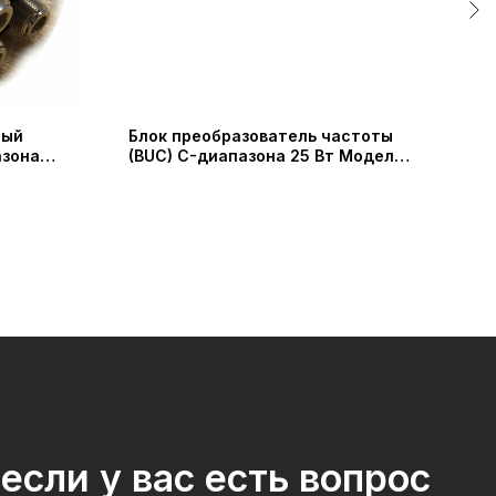
ный
Блок преобразователь частоты
Ант
азона
(BUC) C-диапазона 25 Вт Модель
метр
rowave
SSUC-57256525-25 (Shaanxi
K16
Probecom Microwave Technology
Co.)
если у вас есть вопрос