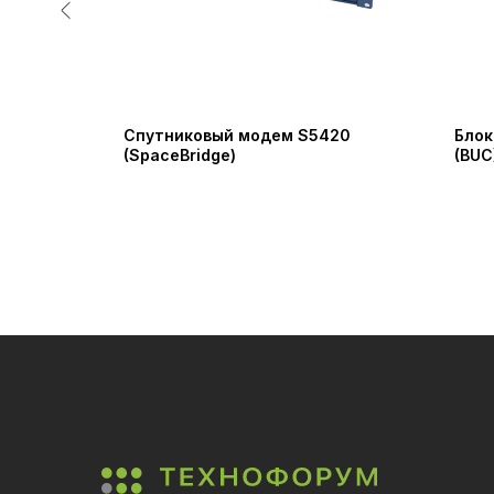
 Model
Спутниковый модем S5420
Блок
L band
(SpaceBridge)
(BUC
Сери
Devi
Ltd)