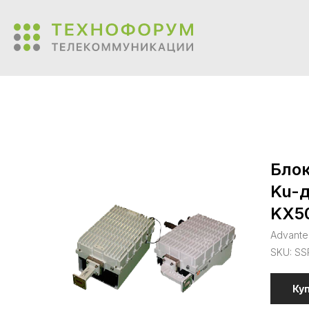
Блок
Ku-д
KX5
Advante
SKU:
SS
Ку