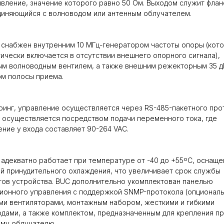
вление, значение которого равно 50 Ом. Выходом служит фла
диняющийся с волноводом или антенным облучателем.
снабжен внутренним 10 МГц-генератором частоты опоры (кот
ически включается в отсутствии внешнего опорного сигнала),
м волноводным вентилем, а также внешним режекторным 35 д
ом полосы приема.
инг, управление осуществляется через RS-485-пакетного про
 осуществляется посредством подачи переменного тока, где
ние у входа составляет 90-264 VAC.
адекватно работает при температуре от -40 до +55ºC, оснаще
й принудительного охлаждения, что увеличивает срок службы
ов устройства. BUC дополнительно укомплектован панелью
ионного управления с поддержкой SNMP-протокола (опциональ
и вентиляторами, монтажным набором, жесткими и гибкими
дами, а также комплектом, предназначенным для крепления пр
му облучателю.