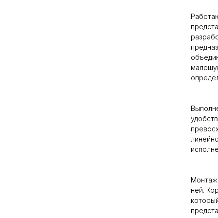
Работаю
предст
разрабо
предназ
объедин
малошум
опреде
Выполне
удобств
превосх
линейно
исполн
Монтаж 
ней. Ко
который
предста