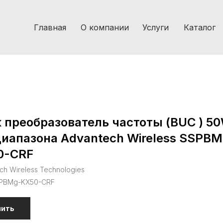
Главная
О компании
Услуги
Каталог
 преобразователь частоты (BUC ) 5
иапазона Advantech Wireless SSPBM
0-CRF
ch Wireless Technologies
PBMg-KX50-CRF
пить