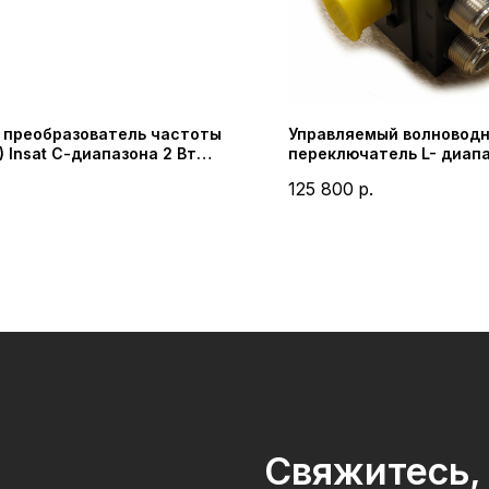
 преобразователь частоты
Управляемый волновод
) Insat С-диапазона 2 Вт
переключатель L- диап
я NJT8102E Nisshinbo Micro
SM7N-A2MS (Sector Mic
125 800
р.
ces Inc (New Japan Radio Co.,
Industries)
Свяжитесь, 