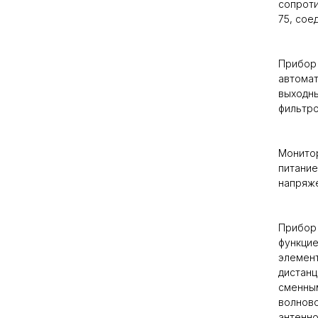
сопроти
75, сое
Прибор 
автомат
выходны
фильтр
Монитор
питание
напряже
Прибор 
функцие
элемент
дистанц
сменным
волново
антенно