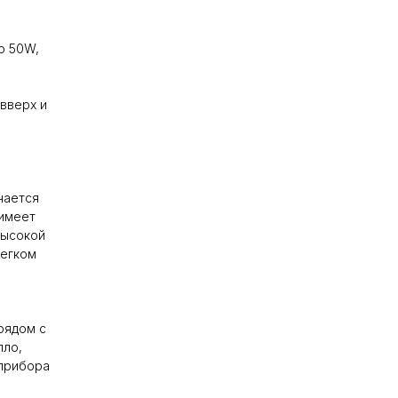
ю 50W,
вверх и
чается
 имеет
высокой
легком
рядом с
пло,
 прибора