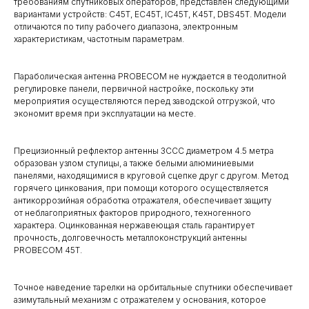
требованиям спутниковых операторов, представлен следующими
вариантами устройств: C45T, EC45T, IC45T, K45T, DBS45T. Модели
отличаются по типу рабочего диапазона, электронным
характеристикам, частотным параметрам.
Параболическая антенна PROBECOM не нуждается в теодолитной
регулировке панели, первичной настройке, поскольку эти
мероприятия осуществляются перед заводской отгрузкой, что
экономит время при эксплуатации на месте.
Прецизионный рефлектор антенны 3ССС диаметром 4.5 метра
образован узлом ступицы, а также белыми алюминиевыми
панелями, находящимися в круговой сцепке друг с другом. Метод
горячего цинкования, при помощи которого осуществляется
антикоррозийная обработка отражателя, обеспечивает защиту
от неблагоприятных факторов природного, техногенного
характера. Оцинкованная нержавеющая сталь гарантирует
прочность, долговечность металлоконструкций антенны
PROBECOM 45T.
Точное наведение тарелки на орбитальные спутники обеспечивает
азимутальный механизм с отражателем у основания, которое