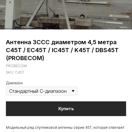
Антенна ЗССС диаметром 4,5 метра
C45T / EC45T / IC45T / K45T / DBS45T
(PROBECOM)
PROBECOM
SKU:
C45T
Диапазон
Купить
Модельный ряд спутниковой антенны серии 45T, которая отвечает