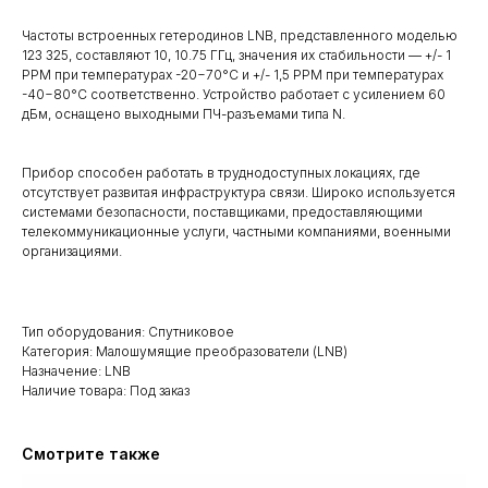
Частоты встроенных гетеродинов LNB, представленного моделью
123 325, составляют 10, 10.75 ГГц, значения их стабильности — +/- 1
PPM при температурах -20−70°С и +/- 1,5 PPM при температурах
-40−80°С соответственно. Устройство работает с усилением 60
дБм, оснащено выходными ПЧ-разъемами типа N.
Прибор способен работать в труднодоступных локациях, где
отсутствует развитая инфраструктура связи. Широко используется
системами безопасности, поставщиками, предоставляющими
телекоммуникационные услуги, частными компаниями, военными
организациями.
Тип оборудования: Спутниковое
Категория: Малошумящие преобразователи (LNB)
Назначение: LNB
Наличие товара: Под заказ
Смотрите также