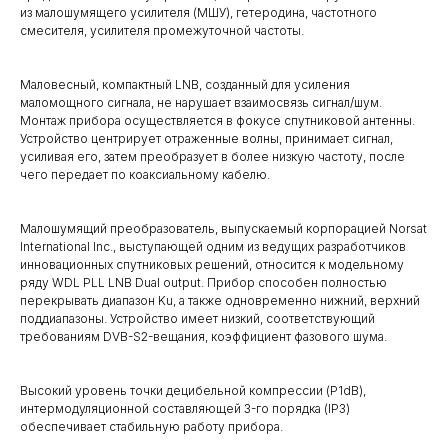
из малошумящего усилителя (МШУ), гетеродина, частотного
смесителя, усилителя промежуточной частоты.
Маловесный, компактный LNB, созданный для усиления
маломощного сигнала, не нарушает взаимосвязь сигнал/шум.
Монтаж прибора осуществляется в фокусе спутниковой антенны.
Устройство центрирует отраженные волны, принимает сигнал,
усиливая его, затем преобразует в более низкую частоту, после
чего передает по коаксиальному кабелю.
Малошумящий преобразователь, выпускаемый корпорацией Norsat
International Inc., выступающей одним из ведущих разработчиков
инновационных спутниковых решений, относится к модельному
ряду WDL PLL LNB Dual output. Прибор способен полностью
перекрывать диапазон Ku, а также одновременно нижний, верхний
поддиапазоны. Устройство имеет низкий, соответствующий
требованиям DVB-S2-вещания, коэффициент фазового шума.
Высокий уровень точки децибельной компрессии (P1dB),
интермодуляционной составляющей 3-го порядка (IP3)
обеспечивает стабильную работу прибора.