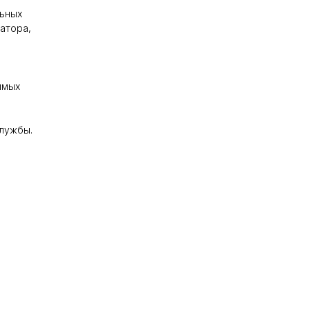
льных
атора,
имых
службы.