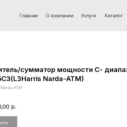
Главная
О компании
Услуги
Каталог
итель/сумматор мощности С- диапа
C3(L3Harris Narda-ATM)
s Narda-ATM
,00
р.
пить