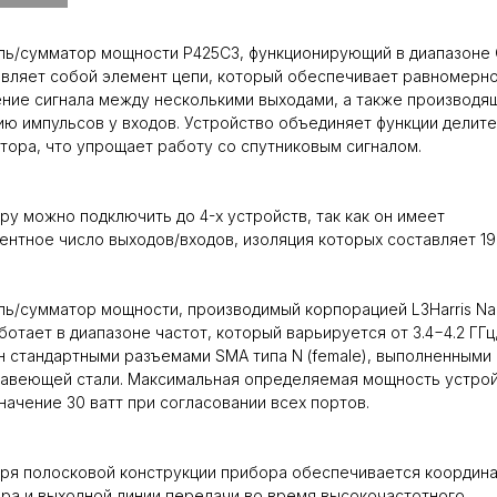
ь/сумматор мощности P425C3, функционирующий в диапазоне 
вляет собой элемент цепи, который обеспечивает равномерн
ние сигнала между несколькими выходами, а также производя
ю импульсов у входов. Устройство объединяет функции делит
тора, что упрощает работу со спутниковым сигналом.
ру можно подключить до 4-х устройств, так как он имеет
ентное число выходов/входов, изоляция которых составляет 19
ь/сумматор мощности, производимый корпорацией L3Harris Na
ботает в диапазоне частот, который варьируется от 3.4−4.2 ГГц
 стандартными разъемами SMA типа N (female), выполненными
жавеющей стали. Максимальная определяемая мощность устро
начение 30 ватт при согласовании всех портов.
ря полосковой конструкции прибора обеспечивается координ
ра и выходной линии передачи во время высокочастотного