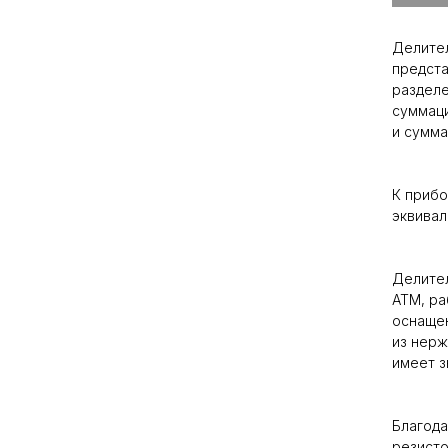
Делител
предста
разделе
суммаци
и сумма
К прибо
эквивал
Делител
ATM, ра
оснащен
из нер
имеет з
Благода
резисто