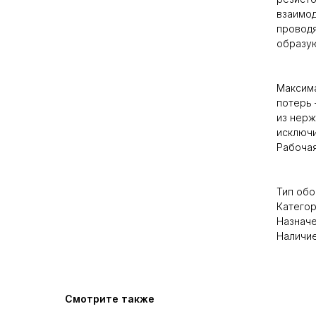
взаимод
проводя
образую
Максима
потерь 
из нерж
исключи
Рабочая
Тип обо
Категор
Назнач
Наличие
Смотрите также