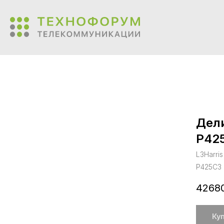
Дел
P425
L3Harri
P425C3
42680
Ку