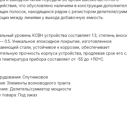
ействия, что обусловлено наличием в конструкции дополните
щих полосок, находящихся рядом с резистором делителя/сумм
щих между линиями у выхода добавочную емкость.
льный уровень КСВН устройства составляет 1.3, степень внос
— 0.5. Уникальное эпоксидное покрытие, изготовленное
авеющей стали, устойчивое к коррозии, обеспечивает
тельную прочность корпуса устройства, продлевая срок его 
 температура прибора составляет от -55 до +110ºC.
рудования: Спутниковое
ия: Элементы волноводного тракта
ение: Делитель/сумматор мощности
 товара: Под заказ