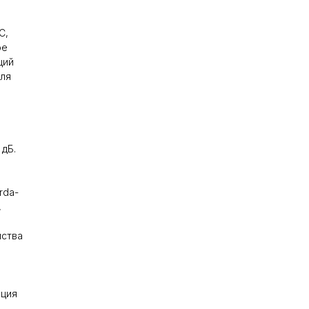
C,
ое
щий
еля
 дБ.
rda-
,
йства
ация