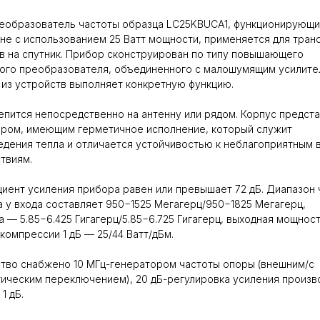
еобразователь частоты образца LC25KBUCA1, функционирующи
не с использованием 25 Ватт мощности, применяется для тран
в на спутник. Прибор сконструирован по типу повышающего
ого преобразователя, объединенного с малошумящим усилите
из устройств выполняет конкретную функцию.
епится непосредственно на антенну или рядом. Корпус предст
ором, имеющим герметичное исполнение, который служит
едения тепла и отличается устойчивостью к неблагоприятным
твиям.
иент усиления прибора равен или превышает 72 дБ. Диапазон 
 у входа составляет 950−1525 Мегагерц/950−1825 Мегагерц,
а — 5.85−6.425 Гигагерц/5.85−6.725 Гигагерц, выходная мощнос
 компрессии 1 дБ — 25/44 Ватт/дБм.
тво снабжено 10 МГц-генератором частоты опоры (внешним/с
ическим переключением), 20 дБ-регулировка усиления произв
1 дБ.