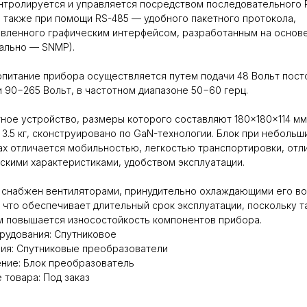
нтролируется и управляется посредством последовательного 
а также при помощи RS-485 — удобного пакетного протокола,
вленного графическим интерфейсом, разработанным на основ
ально — SNMP).
питание прибора осуществляется путем подачи 48 Вольт пост
и 90−265 Вольт, в частотном диапазоне 50−60 герц.
ное устройство, размеры которого составляют 180×180×114 мм
 3.5 кг, сконструировано по GaN-технологии. Блок при небольш
х отличается мобильностью, легкостью транспортировки, отл
скими характеристиками, удобством эксплуатации.
снабжен вентиляторами, принудительно охлаждающими его в
 что обеспечивает длительный срок эксплуатации, поскольку т
 повышается износостойкость компонентов прибора.
рудования: Спутниковое
ия: Спутниковые преобразователи
ние: Блок преобразователь
 товара: Под заказ