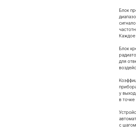
Блок пр
диапазо
сигнало
частотн
Каждое 
Блок кр
радиат
для отв
воздейс
Коэффиц
прибора
у выход
в точке
Устройс
автомат
с шагом 