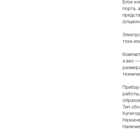
Блок ко
порта, 
предста
(опцион
Электро
тока ил
Компакт
а вес —
размера
техниче
Прибор 
работы,
образом
Тип обо
Категор
Назначе
Наличие