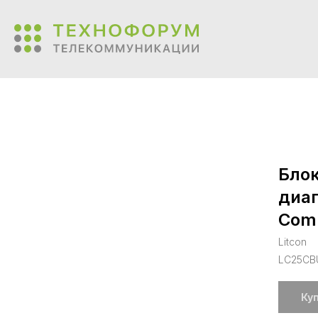
Блок
диап
Comm
Litcon
LC25CB
Ку