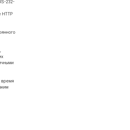
RS-232-
е HTTP
оянного
,
их
ичными
о время
аким