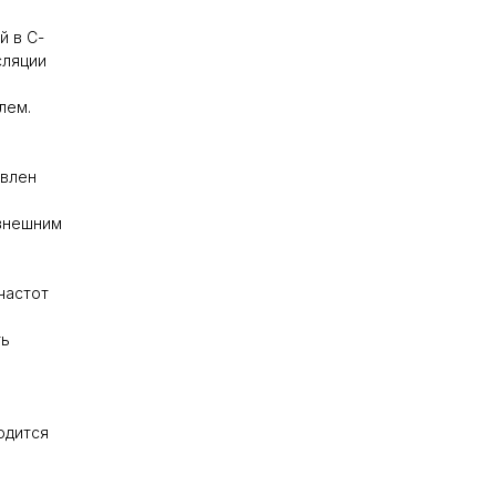
й в С-
сляции
лем.
авлен
 внешним
частот
ть
одится