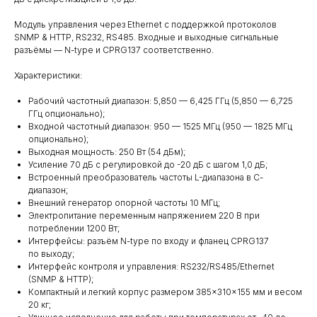
Модуль управления через Ethernet с поддержкой протоколов
SNMP & HTTP, RS232, RS485. Входные и выходные сигнальные
разъёмы — N-type и CPRG137 соответственно.
Характеристики:
Рабочий частотный диапазон: 5,850 — 6,425 ГГц (5,850 — 6,725
ГГц опционально);
Входной частотный диапазон: 950 — 1525 МГц (950 — 1825 МГц
опционально);
Выходная мощность: 250 Вт (54 дБм);
Усиление 70 дБ с регулировкой до -20 дБ с шагом 1,0 дБ;
Встроенный преобразователь частоты L-диапазона в С-
диапазон;
Внешний генератор опорной частоты 10 МГц;
Электропитание переменным напряжением 220 В при
потреблении 1200 Вт;
Интерфейсы: разъём N-type по входу и фланец CPRG137
по выходу;
Интерфейс контроля и управления: RS232/RS485/Ethernet
(SNMP & HTTP);
Компактный и легкий корпус размером 385×310×155 мм и весом
20 кг;