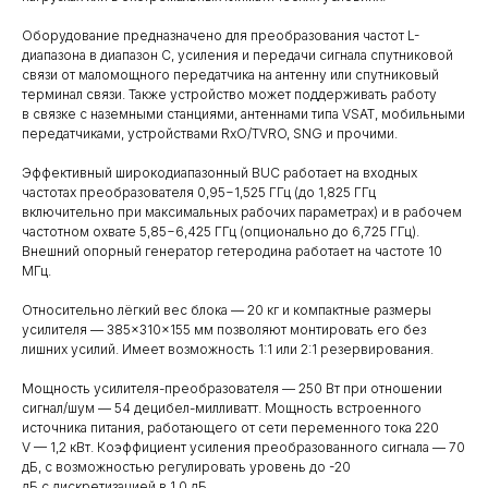
Оборудование предназначено для преобразования частот L-
диапазона в диапазон С, усиления и передачи сигнала спутниковой
связи от маломощного передатчика на антенну или спутниковый
терминал связи. Также устройство может поддерживать работу
в связке с наземными станциями, антеннами типа VSAT, мобильными
передатчиками, устройствами RxO/TVRO, SNG и прочими.
Эффективный широкодиапазонный BUC работает на входных
частотах преобразователя 0,95−1,525 ГГц (до 1,825 ГГц
включительно при максимальных рабочих параметрах) и в рабочем
частотном охвате 5,85−6,425 ГГц (опционально до 6,725 ГГц).
Внешний опорный генератор гетеродина работает на частоте 10
МГц.
Относительно лёгкий вес блока — 20 кг и компактные размеры
усилителя — 385×310×155 мм позволяют монтировать его без
лишних усилий. Имеет возможность 1:1 или 2:1 резервирования.
Мощность усилителя-преобразователя — 250 Вт при отношении
сигнал/шум — 54 децибел-милливатт. Мощность встроенного
источника питания, работающего от сети переменного тока 220
V — 1,2 кВт. Коэффициент усиления преобразованного сигнала — 70
дБ, с возможностью регулировать уровень до -20
дБ с дискретизацией в 1,0 дБ.