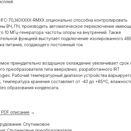
сплей.
IFC-70_140XXXX-RMXX опционально способна контролировать
ны ВЧ, ПЧ, производить автоматическое переключение имеющ
о 10 МГц-генератора частоты опоры на внутренний. Также
тельной функцией выступает подключение изолированного 48
ка питания, создающего постоянный ток.
емое принудительно воздушное охлаждение увеличивает срок
го преобразователя типа вверх/вниз, разработанного IRT
ogies. Рабочий температурный диапазон устройства варьируетс
, температура хранения составляет от -40 до +85ºC, влажнос
ез образования конденсата.
 PDF описание
→
рудования: Спутниковое
ия: Спутниковые преобразователи