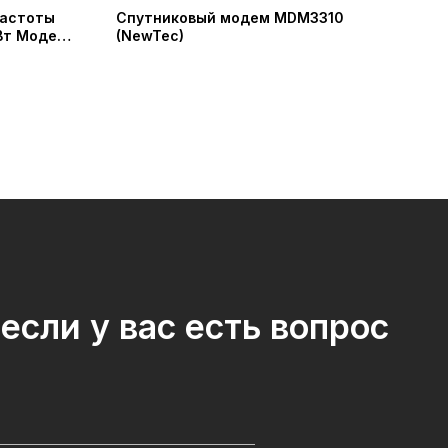
частоты
Спутниковый модем MDM3310
Бло
Вт Модель
(NewTec)
(BUC
anxi
(IRT
chnology
если у вас есть вопрос