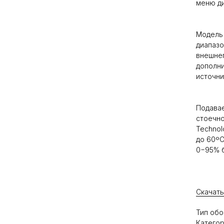
меню ди
Модель 
диапазо
внешнег
дополни
источни
Подава
стоечно
Technol
до 60ºC
0−95% б
Скачать
Тип обо
Категор