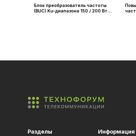
400
Блок преобразователь частоты
Пов
 II™
(BUC) Ku-диапазона 150 / 200 Вт
част
(IRT Technologies)
усил
1375
Micr
Разделы
Информация