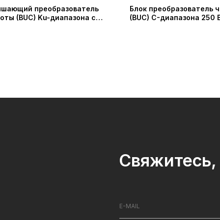
ышающий преобразователь
Блок преобразователь 
оты (BUC) Ku-диапазона с
(BUC) C-диапазона 250 
ением 25 Вт Серия SSUC-
SSUC-5856725-250 (Sha
145-25 (Shaanxi Probecom
Probecom Microwave Te
owave Technology Co.,LTD.)
Co.)
Свяжитесь, 