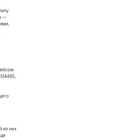
типу
и —
ями,
т
ейсом.
EIA485,
щего
 из них
ощи