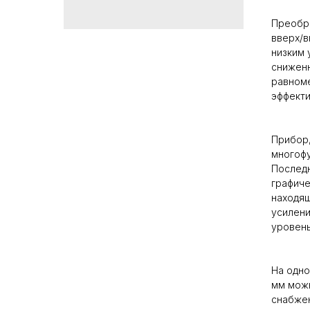
Преобра
вверх/в
низким 
сниженн
равноме
эффекти
Прибор,
многофу
Последн
графиче
находящ
усилен
уровен
На одно
мм можн
снабже