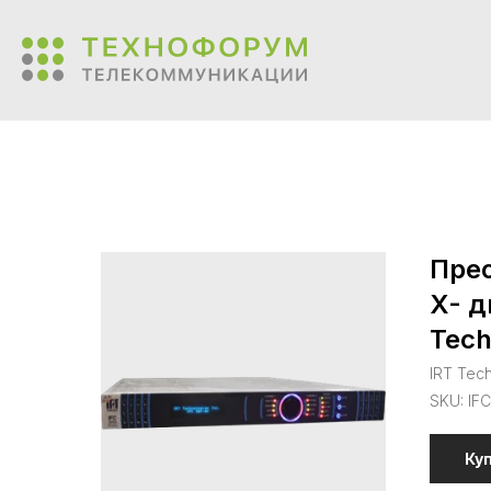
Прео
X- д
Tech
IRT Tec
SKU:
IF
Ку