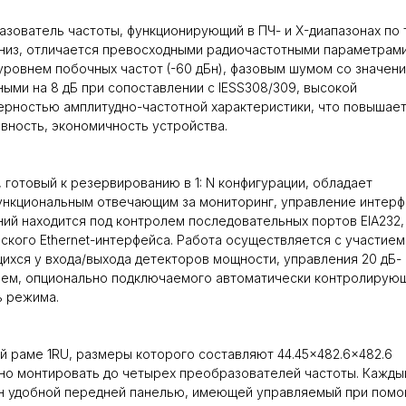
зователь частоты, функционирующий в ПЧ- и X-диапазонах по 
низ, отличается превосходными радиочастотными параметрам
уровнем побочных частот (-60 дБн), фазовым шумом со значени
ыми на 8 дБ при сопоставлении с IESS308/309, высокой
рностью амплитудно-частотной характеристики, что повышае
вность, экономичность устройства.
 готовый к резервированию в 1: N конфигурации, обладает
нкциональным отвечающим за мониторинг, управление интерф
ий находится под контролем последовательных портов EIA232, 
ского Ethernet-интерфейса. Работа осуществляется с участием
ихся у входа/выхода детекторов мощности, управления 20 дБ-
ием, опционально подключаемого автоматически контролирую
ь режима.
й раме 1RU, размеры которого составляют 44.45×482.6×482.6
о монтировать до четырех преобразователей частоты. Каждый
н удобной передней панелью, имеющей управляемый при пом