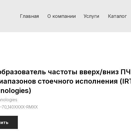
Главная
О компании
Услуги
Каталог
бразователь частоты вверх/вниз ПЧ
иапазонов стоечного исполнения (IR
nologies)
hnologies
C-70_140XXXX-RMXX
пить