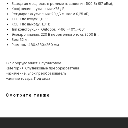
Выходная мощность в режиме насыщения: 500 Вт (57 дБм);
Коэффициент усиления: ≥75 дБ;
Регулировка усиления: 20 дБ с шагом 0,25 дБ;
КСВН по входу: 1,8: 1;
КСВН по выходу: 1,3: 1;
Тип конструкции: Outdoor, IP-66, -40°…+60°;
Электропитание: 220 В переменного тока, 3500 Вт;
Вес: 32 кг;
Размеры: 480×380×260 мм.
Тип оборудования: Спутниковое
Категория: Спутниковые преобразователи
Назначение: Блок преобразователь
Наличие товара: Под заказ
Смотрите также