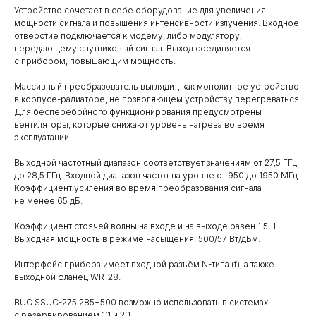
Устройство сочетает в себе оборудование для увеличения
мощности сигнала и повышения интенсивности излучения. Входное
отверстие подключается к модему, либо модулятору,
передающему спутниковый сигнал. Выход соединяется
с прибором, повышающим мощность.
Массивный преобразователь выглядит, как монолитное устройство
в корпусе-радиаторе, не позволяющем устройству перегреваться.
Для бесперебойного функционирования предусмотрены
вентиляторы, которые снижают уровень нагрева во время
эксплуатации.
Выходной частотный диапазон соответствует значениям от 27,5 ГГц
до 28,5 ГГц. Входной диапазон частот на уровне от 950 до 1950 МГц.
Коэффициент усиления во время преобразования сигнала
не менее 65 дБ.
Коэффициент стоячей волны на входе и на выходе равен 1,5: 1.
Выходная мощность в режиме насыщения: 500/57 Вт/дБм.
Интерфейс прибора имеет входной разъём N-типа (f), а также
выходной фланец WR-28.
BUC SSUC-275 285−500 возможно использовать в системах
с резервированием 1:1 и 2:1.