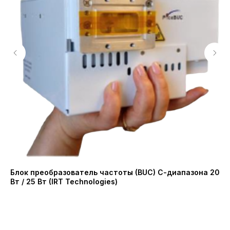
Блок преобразователь частоты (BUC) С-диапазона 20
Ма
Вт / 25 Вт (IRT Technologies)
ча
Ni