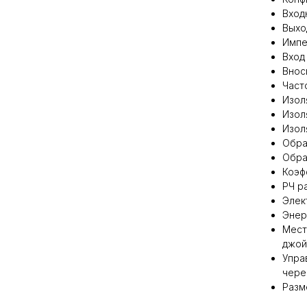
Входн
Выход
Импе
Вход
Внос
Часто
Изол
Изол
Изол
Обра
Обра
Коэф
РЧ р
Элек
Энер
Мест
джой
Упра
чере
Разме