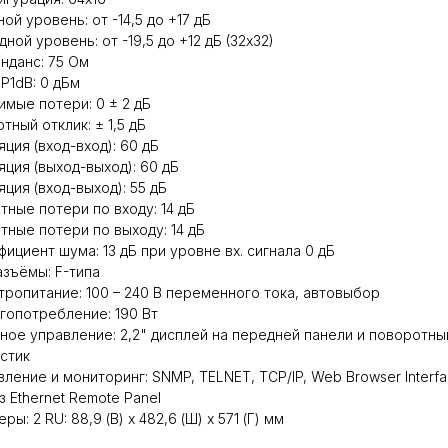
ой уровень: от -14,5 до +17 дБ
ной уровень: от -19,5 до +12 дБ (32х32)
нданс: 75 Ом
 P1dB: 0 дБм
имые потери: 0 ± 2 дБ
тный отклик: ± 1,5 дБ
яция (вход-вход): 60 дБ
яция (выход-выход): 60 дБ
яция (вход-выход): 55 дБ
тные потери по входу: 14 дБ
тные потери по выходу: 14 дБ
фициент шума: 13 дБ при уровне вх. сигнала 0 дБ
азъёмы: F-типа
тропитание: 100 – 240 В переменного тока, автовыбор
гопотребление: 190 Вт
ное управление: 2,2" дисплей на передней панели и поворотны
стик
вление и мониторинг: SNMP, TELNET, TCP/IP, Web Browser Interf
з Ethernet Remote Panel
ры: 2 RU: 88,9 (В) х 482,6 (Ш) х 571 (Г) мм