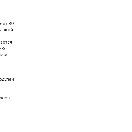
еет 80
рующий
и
чается
цию
даря
модулей
зера,