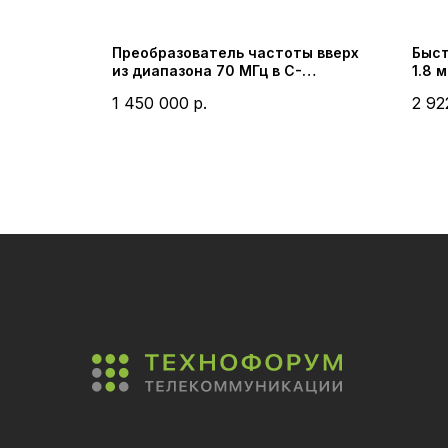
астоты
Преобразователь частоты вверх
Быст
т Модель
из диапазона 70 МГц в C-
1.8 
anxi
диапазон стоечного исполнения
(Vik
1 450 000
р.
2 92
hnology
Модель PRECUС20002EL (Shaanxi
Probecom Technology, Китай)