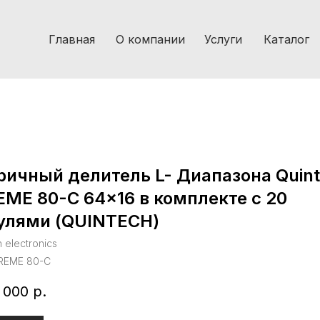
Главная
О компании
Услуги
Каталог
ичный делитель L- Диапазона Quin
ME 80-C 64×16 в комплекте с 20
улями (QUINTECH)
 electronics
REME 80-C
 000
р.