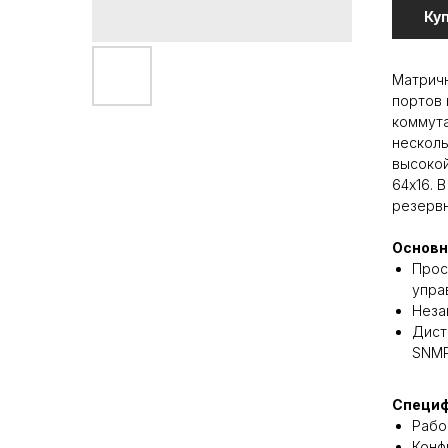
Ку
Матричн
портов 
коммута
несколь
высокой
64x16. 
резервн
Основн
Прос
упра
Неза
Дист
SNMP
Специф
Рабо
Конф