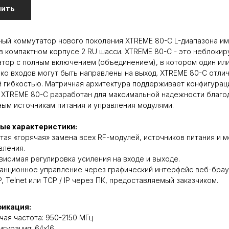
пить
ый коммутатор нового поколения XTREME 80-C L-диапазона им
в компактном корпусе 2 RU шасси. XTREME 80-C - это неблоки
тор с полным включением (объединением), в котором один ил
ко входов могут быть направлены на выход. XTREME 80-C отли
 гибкостью. Матричная архитектура поддерживает конфигура
В XTREME 80-C разработан для максимальной надежности благо
ым источникам питания и управления модулями.
ые характеристики:
тая «горячая» замена всех RF-модулей, источников питания и 
вления.
висимая регулировка усиления на входе и выходе.
анционное управление через графический интерфейс веб-брау
, Telnet или TCP / IP через ПК, предоставляемый заказчиком.
икация:
чая частота: 950-2150 МГц
игурация: 64х16