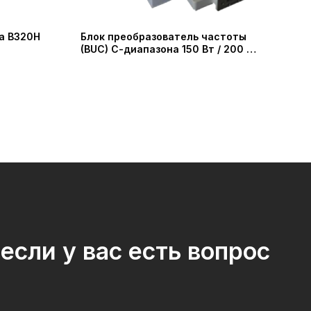
а B320H
Блок преобразователь частоты
Мал
(BUC) С-диапазона 150 Вт / 200 Вт
час
(IRT Technologies)
(SW
если у вас есть вопрос