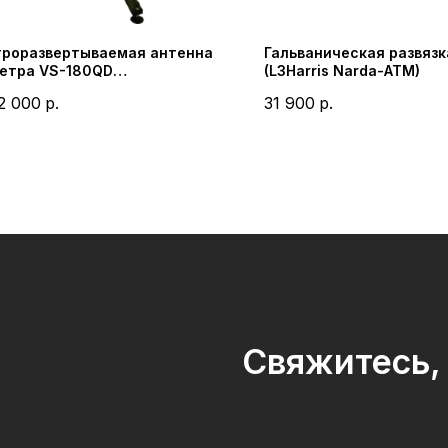
роразвертываемая антенна
Гальваническая развязк
метра VS-180QD
(L3Harris Narda-ATM)
ingSatcom)
2 000
р.
31 900
р.
Свяжитесь, 