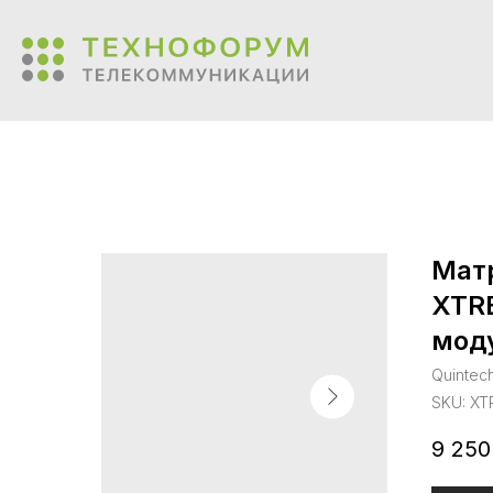
Матр
XTRE
мод
Quintech
SKU:
XT
9 250