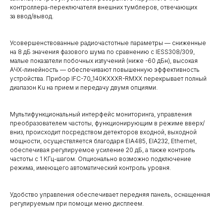
контроллера-переключателя внешних тумблеров, отвечающих
за ввод/вывод.
Усовершенствованные радиочастотные параметры — сниженные
на 8 дБ значения фазового шума по сравнению с IESS308/309,
малые показатели побочных излучений (ниже -60 дБн), высокая
АЧХ-линейность — обеспечивают повышенную эффективность
устройства. Прибор IFC-70_140KXXXR-RMXX перекрывает полный
диапазон Ku на прием и передачу двумя опциями.
Мультифункциональный интерфейс мониторинга, управления
преобразователем частоты, функционирующим в режиме вверх/
вниз, происходит посредством детекторов входной, выходной
мощности, осуществляется благодаря EIA485, EIA232, Ethernet,
обеспечивая регулируемое усиление 20 дБ, а также контроль
частоты с 1 КГц-шагом. Опционально возможно подключение
режима, имеющего автоматический контроль уровня.
Удобство управления обеспечивает передняя панель, оснащенная
регулируемым при помощи меню дисплеем.