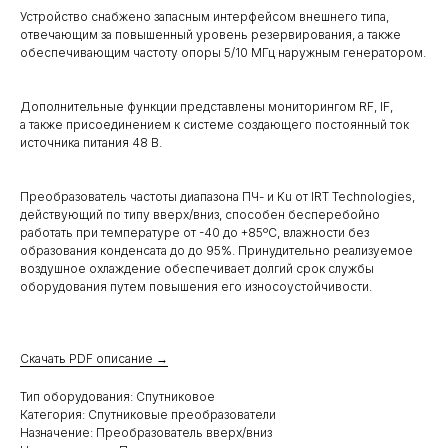
Устройство снабжено запасным интерфейсом внешнего типа,
отвечающим за повышенный уровень резервирования, а также
обеспечивающим частоту опоры 5/10 МГц наружным генератором.
Дополнительные функции представлены мониторингом RF, IF,
а также присоединением к системе создающего постоянный ток
источника питания 48 В.
Преобразователь частоты диапазона ПЧ- и Ku от IRT Technologies,
действующий по типу вверх/вниз, способен бесперебойно
работать при температуре от -40 до +85ºC, влажности без
образования конденсата до до 95%. Принудительно реализуемое
воздушное охлаждение обеспечивает долгий срок службы
оборудования путем повышения его износоустойчивости.
Скачать PDF описание →
Тип оборудования: Спутниковое
Категория: Спутниковые преобразователи
Назначение: Преобразователь вверх/вниз