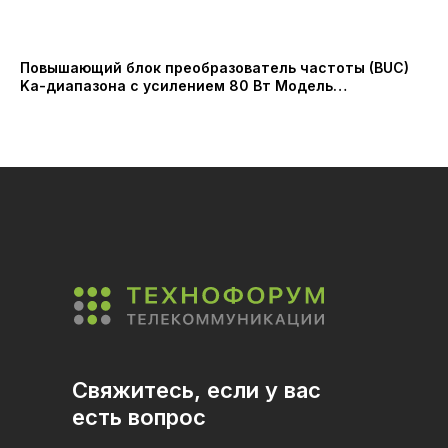
Повышающий блок преобразователь частоты (BUC)
Ма
Ka-диапазона с усилением 80 Вт Модель
Fa
PRSSPA1908HB (PROBECOM)
Свяжитесь, если у вас
есть вопрос