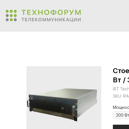
Стое
Вт /
IRT Tec
SKU:
IP
Мощнос