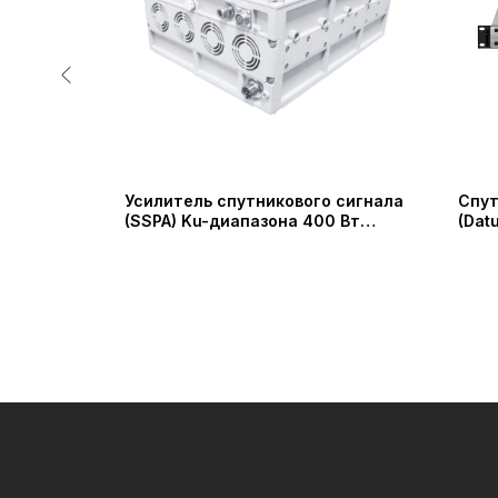
мбайнер
Усилитель спутникового сигнала
Спут
ерия LC
(SSPA) Ku-диапазона 400 Вт
(Dat
cs)
Модель SSUA-1375145-400
(Shaanxi Probecom Microwave
Technology Co.)