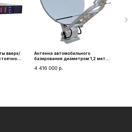
ты вверх/
Антенна автомобильного
Бло
 стоечного
базирования диаметром 1,2 метра
(BUC
ogies)
P4000V12T (PROBECOM)
Вт (
4 416 000
р.