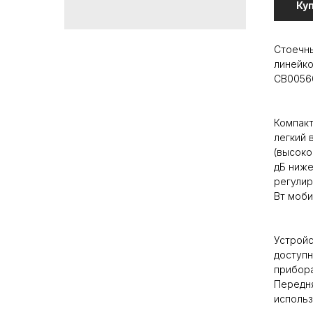
Ку
Стоечны
линейко
CB00560
Компакт
легкий 
(высоко
дБ ниже
регулир
Вт моби
Устройс
доступн
прибора
Передн
использ