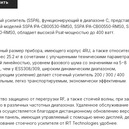
пить
й усилитель (SSPA), функционирующий в диапазоне С, предста
й моделей SSPA IPA-CB00530-RMS0, SSPA IPA-CB00550-RMS0, S
-RMS0, обладает высокой Psat-мощностью до 400 ватт.
ный размер прибора, имеющего корпус 4RU, а также относите
вес 25.2 кг в сочетании с улучшенными техническими параметр
й линейностью, уровнем фазового шума со значениями на 5−8
, чем у IESS308/309, широким динамическим диапазоном,
ующим усиление) делает стоечный усилитель 200 / 300 / 400
льным, легко транспортируемым, экономически эффективным.
тво защищено от перегрузки RF, а также стоячей волны, при за
о в различных частотных диапазонах. Удаленное обслуживание
 осуществляется благодаря дистанционному обновлению верс
яя панель, имеющая управляемый с помощью меню дисплей, д
ование стоечного усилителя от IRT Technologies удобнее.