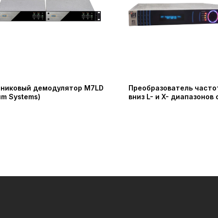
никовый демодулятор M7LD
Преобразователь часто
um Systems)
вниз L- и X- диапазонов
исполнения (IRT Technol