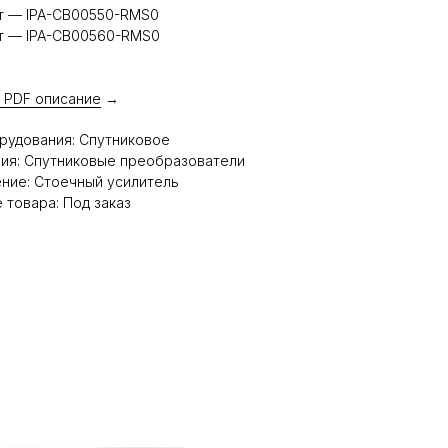
т — IPA-CB00550-RMS0
т — IPA-CB00560-RMS0
 PDF описание
→
рудования: Спутниковое
ия: Спутниковые преобразователи
ние: Стоечный усилитель
 товара: Под заказ