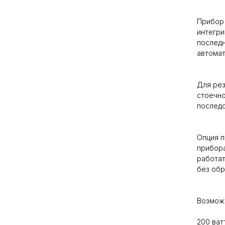
Прибор 
интегр
последн
автома
Для рез
стоечно
последо
Опция п
прибора
работат
без обр
Возможе
200 ват