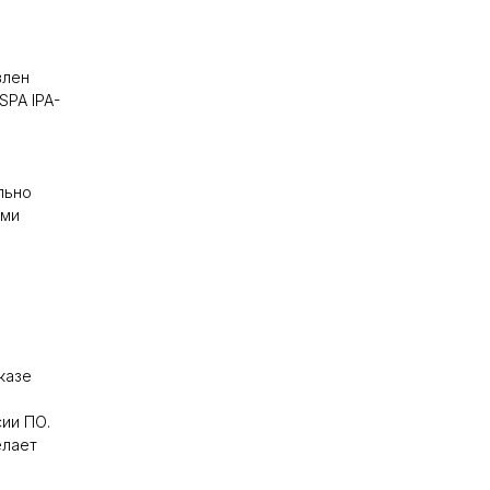
влен
SPA IPA-
льно
ами
казе
ии ПО.
елает