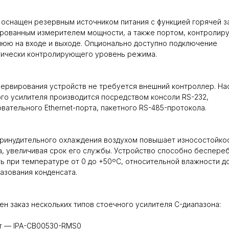
оснащен резервным источником питания с функцией горячей з
ированным измерителем мощности, а также портом, контроли
юю на входе и выходе. Опционально доступно подключение
тически контролирующего уровень режима.
ервирования устройств не требуется внешний контроллер. На
го усилителя производится посредством консоли RS-232,
вательного Ethernet-порта, пакетного RS-485-протокола.
ринудительного охлаждения воздухом повышает износостойко
, увеличивая срок его службы. Устройство способно беспере
ь при температуре от 0 до +50ºC, относительной влажности д
азования конденсата.
н заказ нескольких типов стоечного усилителя C-диапазона:
т — IPA-CB00530-RMS0