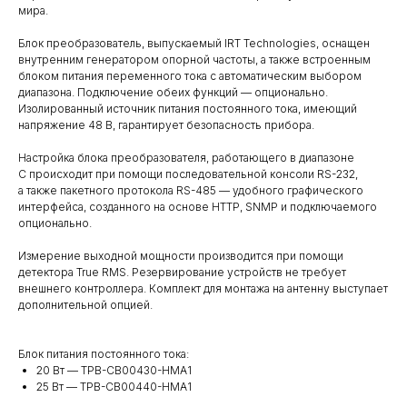
мира.
Блок преобразователь, выпускаемый IRT Technologies, оснащен
внутренним генератором опорной частоты, а также встроенным
блоком питания переменного тока с автоматическим выбором
диапазона. Подключение обеих функций — опционально.
Изолированный источник питания постоянного тока, имеющий
напряжение 48 В, гарантирует безопасность прибора.
Настройка блока преобразователя, работающего в диапазоне
С происходит при помощи последовательной консоли RS-232,
а также пакетного протокола RS-485 — удобного графического
интерфейса, созданного на основе HTTP, SNMP и подключаемого
опционально.
Измерение выходной мощности производится при помощи
детектора True RMS. Резервирование устройств не требует
внешнего контроллера. Комплект для монтажа на антенну выступает
дополнительной опцией.
Блок питания постоянного тока:
20 Вт — TPB-CB00430-HMA1
25 Вт — TPB-CB00440-HMA1