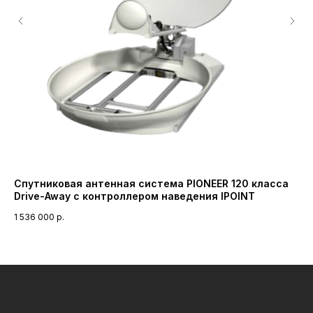
Спутниковая антенная система PIONEER 120 класса
Ан
Drive-Away с контроллером наведения IPOINT
IC
1 536 000
р.