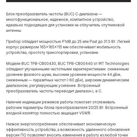
Блок преобразователь частоты (BUC) С-диапазона —
многофункциональное, надежное, компактное устройство,
идеально подходящее для установки на облучатель спутниковой
антенны.
Прибор обладает мощностью P1dB до 25 или Psat до 31.5 Вт. Легкий
корпус размером 165×165×115 мм обеспечивает мобильность
устройства, простоту транспортировки, установки.
Модели BUC TPB-CB00430, BUC TPB-CB00440 от IRT Technologies
обладают улучшенными частотными характеристиками: сниженным
уровнем фазового шума, высоким уровнем мощности 44 дБм,
сниженным — паразитных частот (-60 дБн), широким динамическим
диапазоном, регулирующим усиление. Встроенный
преобразователь частоты переводит диапазон L в С.
Наличие индикации режимов работы помогает отслеживать
рабочие параметры блока преобразователя 20/25 Вт. Встроенный
входной изолятор полностью защищает VSWR.
Низкое энергопотребление обеспечивает экономическую
эффективность устройства, а возможность удаленного обновления
версии ПО позволяет вносить изменения в работу из любой точки