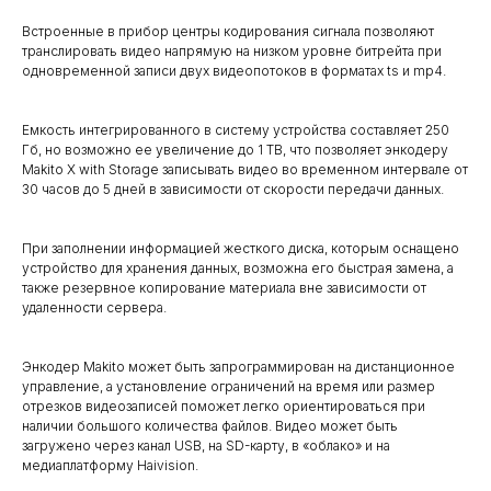
Встроенные в прибор центры кодирования сигнала позволяют
транслировать видео напрямую на низком уровне битрейта при
одновременной записи двух видеопотоков в форматах ts и mp4.
Емкость интегрированного в систему устройства составляет 250
Гб, но возможно ее увеличение до 1 ТВ, что позволяет энкодеру
Makito X with Storage записывать видео во временном интервале от
30 часов до 5 дней в зависимости от скорости передачи данных.
При заполнении информацией жесткого диска, которым оснащено
устройство для хранения данных, возможна его быстрая замена, а
также резервное копирование материала вне зависимости от
удаленности сервера.
Энкодер Makito может быть запрограммирован на дистанционное
управление, а установление ограничений на время или размер
отрезков видеозаписей поможет легко ориентироваться при
наличии большого количества файлов. Видео может быть
загружено через канал USB, на SD-карту, в «облако» и на
медиаплатформу Haivision.