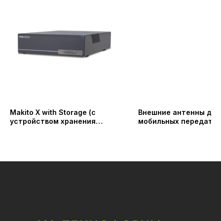
Makito X with Storage (с
Внешние антенны для
устройством хранения
мобильных передатчи
данных)
стоечных кодеров Qu
Haivision