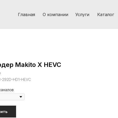
Главная
О компании
Услуги
Каталог
дер Makito X HEVC
n
B-292D-HD1-HEVC
каналов
пить