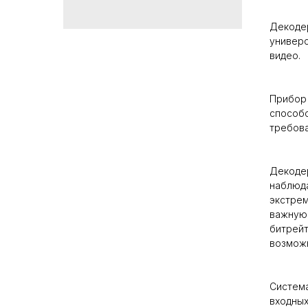
Декодер
универс
видео.
Прибор 
способс
требова
Декодер
наблюда
экстрем
важную 
битрейт
возможн
Система
входных