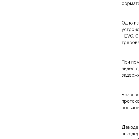
формата
Одно из
устройс
HEVC. С
требова
При пом
видео д
задержк
Безопас
протоко
пользов
Декодер
энкодер