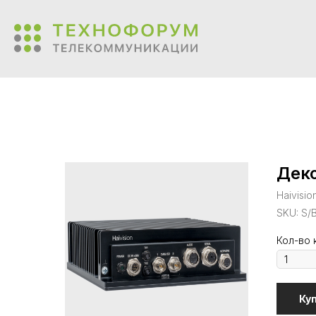
Деко
Haivisio
SKU:
S/
Кол-во 
Ку