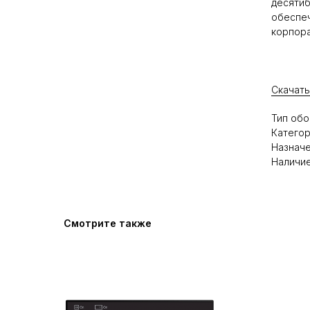
десятиб
обеспеч
корпора
Скачать
Тип обо
Категор
Назнач
Наличие
Смотрите также