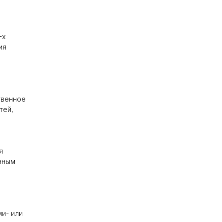
-х
ия
твенное
тей,
я
нным
ми- или