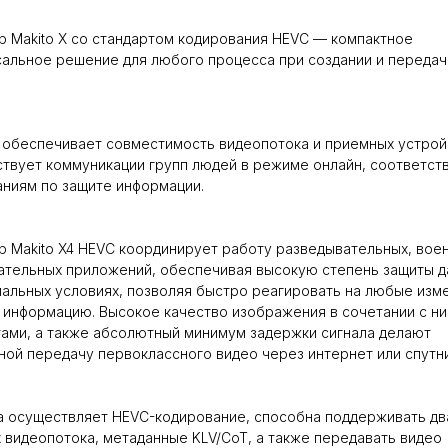
 Makito X со стандартом кодирования HEVC — компактное
альное решение для любого процесса при создании и переда
обеспечивает совместимость видеопотока и приемных устрой
твует коммуникации групп людей в режиме онлайн, соответст
ниям по защите информации.
 Makito X4 HEVC координирует работу разведывательных, воен
тельных приложений, обеспечивая высокую степень защиты д
альных условиях, позволяя быстро реагировать на любые изм
информацию. Высокое качество изображения в сочетании с ни
ами, а также абсолютный минимум задержки сигнала делают
ой передачу первоклассного видео через интернет или спутни
 осуществляет HEVC-кодирование, способна поддерживать дв
 видеопотока, метаданные KLV/CoT, а также передавать видео