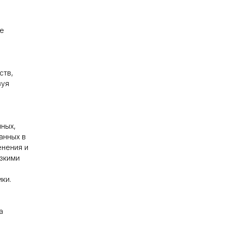
че
ств,
вуя
ных,
анных в
енения и
зкими
ки.
а