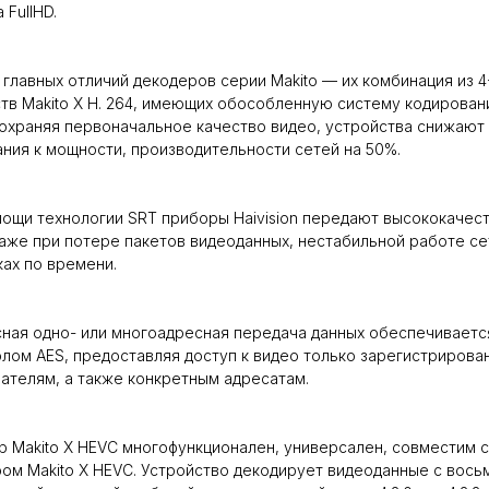
 FullHD.
 главных отличий декодеров серии Makito — их комбинация из 4
тв Makito X H. 264, имеющих обособленную систему кодирован
охраняя первоначальное качество видео, устройства снижают
ния к мощности, производительности сетей на 50%.
ощи технологии SRT приборы Haivision передают высококачес
аже при потере пакетов видеоданных, нестабильной работе се
ах по времени.
ная одно- или многоадресная передача данных обеспечиваетс
лом AES, предоставляя доступ к видео только зарегистрирова
ателям, а также конкретным адресатам.
 Makito X HEVC многофункционален, универсален, совместим с
ом Makito X HEVC. Устройство декодирует видеоданные с вось