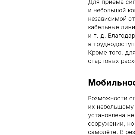
Для приёма сиг
и небольшой ко
независимой о
кабельные лини
и т. д. Благод
в труднодоступ
Кроме того, дл
стартовых расх
Мобильнос
Возможности сп
их небольшому 
установлена не
сооружении, но
самолёте. В ре