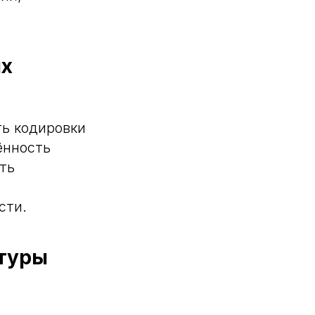
ых
ть кодировки
ённость
ть
сти.
ктуры