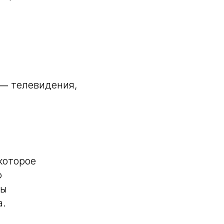
 ― телевидения,
которое
ю
ды
а.