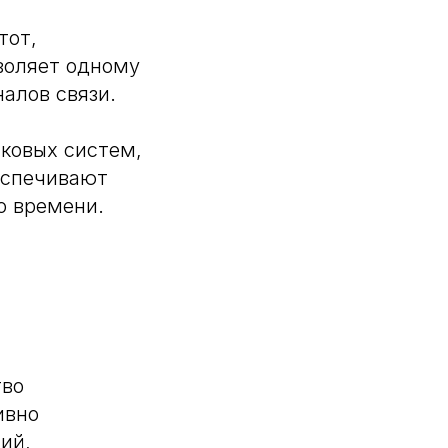
тот,
воляет одному
алов связи.
иковых систем,
еспечивают
о времени.
тво
ивно
ий,