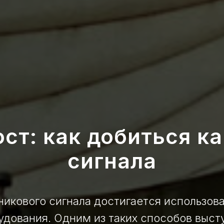
ст: как добиться к
сигнала
никового сигнала достигается использов
удования. Одним из таких способов высту