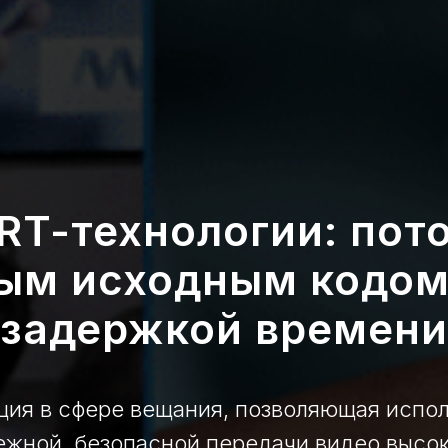
RT-технологии: пот
ым исходным кодом
задержкой времени
ция в сфере вещания, позволяющая испол
жной, безопасной передачи видео высок