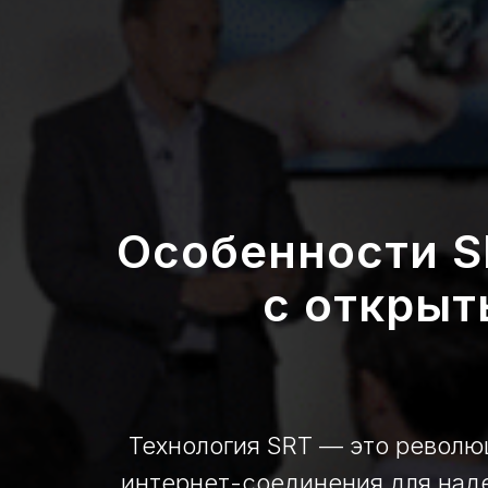
Особенности S
с открыт
Технология SRT — это револю
интернет-соединения для наде